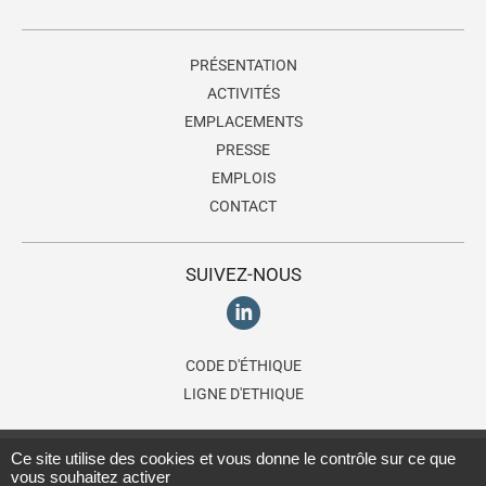
PRÉSENTATION
ACTIVITÉS
EMPLACEMENTS
PRESSE
EMPLOIS
CONTACT
SUIVEZ-NOUS
CODE D'ÉTHIQUE
LIGNE D'ETHIQUE
© 2026 Lagardère Travel Retail France, une branche du
groupe
Ce site utilise des cookies et vous donne le contrôle sur ce que
vous souhaitez activer
Lagardère
- Tous droits réservés -
Mentions légales
-
Données