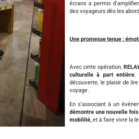
écrans a permis d’amplifier l
des voyageurs dès les abord
Une promesse tenue : émot
Avec cette opération,
RELAY
culturelle à part entière
,
découverte, le plaisir de lir
voyage.
En s’associant à un événe
démontre une nouvelle fois s
mobilité,
et à faire vivre la 